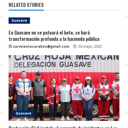
e
RELATED STORIES
R
Guasave
e
En Guasave no se pateará el bote, se hará
transformación profunda a la hacienda pública
a
sarmientocarabeo@gmail.com
30 mayo, 2025
d
i
n
g
Guasave