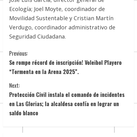
Ecología; Joel Moyte, coordinador de
Movilidad Sustentable y Cristian Martín
Verdugo, coordinador administrativo de
Seguridad Ciudadana.
C
Previous:
Se rompe récord de inscripción! Voleibol Playero
o
“Tormenta en la Arena 2025”.
n
Next:
t
Protección Civil instala el comando de incidentes
i
en Las Glorias; la alcaldesa confía en lograr un
saldo blanco
n
u