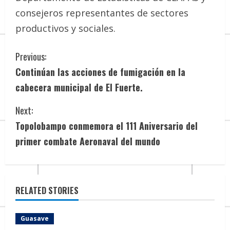
consejeros representantes de sectores
productivos y sociales.
C
Previous:
Continúan las acciones de fumigación en la
o
cabecera municipal de El Fuerte.
n
Next:
t
Topolobampo conmemora el 111 Aniversario del
i
primer combate Aeronaval del mundo
n
u
RELATED STORIES
e
Guasave