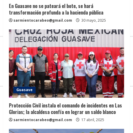
R
En Guasave no se pateará el bote, se hará
e
transformación profunda a la hacienda pública
sarmientocarabeo@gmail.com
30 mayo, 2025
a
d
i
n
g
Guasave
Protección Civil instala el comando de incidentes en Las
Glorias; la alcaldesa confía en lograr un saldo blanco
sarmientocarabeo@gmail.com
17 abril, 2025