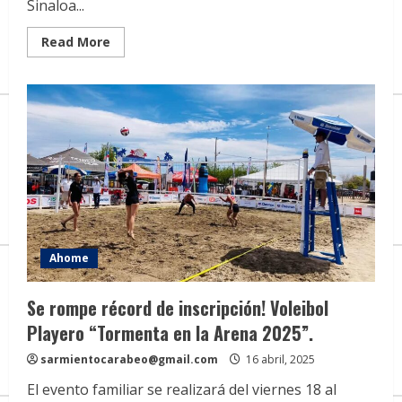
Sinaloa...
Read
Read More
more
about
Pescadores
ahomenses
reciben
apoyo
con
motores
marinos
con
valor
aproximado
a
1.6
mdp.
Ahome
Se rompe récord de inscripción! Voleibol
Playero “Tormenta en la Arena 2025”.
sarmientocarabeo@gmail.com
16 abril, 2025
El evento familiar se realizará del viernes 18 al