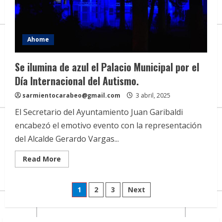
1er.
Batalla
Aeronaval
del
Mundo.
Ahome
Se ilumina de azul el Palacio Municipal por el
Día Internacional del Autismo.
sarmientocarabeo@gmail.com
3 abril, 2025
El Secretario del Ayuntamiento Juan Garibaldi
encabezó el emotivo evento con la representación
del Alcalde Gerardo Vargas...
Read
Read More
more
about
Se
Paginación
ilumina
1
2
3
Next
de
azul
de
el
Palacio
Municipal