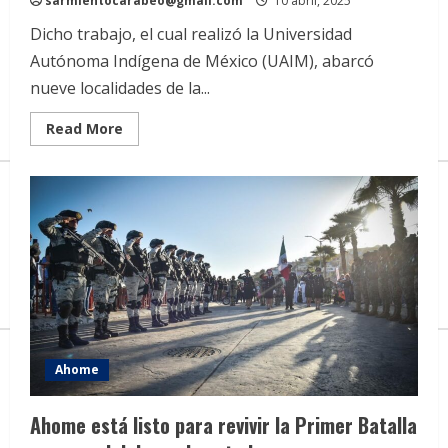
sarmientocarabeo@gmail.com
10 abril, 2025
Dicho trabajo, el cual realizó la Universidad
Autónoma Indígena de México (UAIM), abarcó
nueve localidades de la...
Read
Read More
more
about
Ayuntamiento
recibe
resultados
de
Estudio
Comunitario
al
Municipio
de
Ahome
Ahome
Ahome está listo para revivir la Primer Batalla