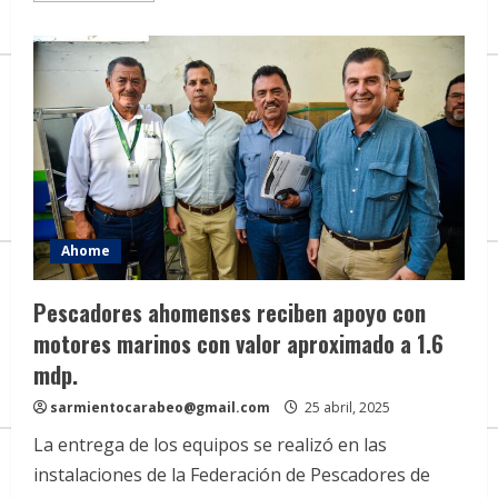
about
Reconocen
en
Ahome
la
lucha
histórica
del
movimiento
obrero
en
el
Día
del
Trabajo
Ahome
Pescadores ahomenses reciben apoyo con
motores marinos con valor aproximado a 1.6
mdp.
sarmientocarabeo@gmail.com
25 abril, 2025
La entrega de los equipos se realizó en las
instalaciones de la Federación de Pescadores de