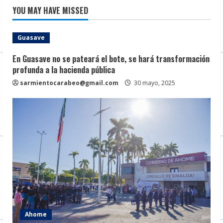
entradas
por
YOU MAY HAVE MISSED
el
Día
Internacional
del
Guasave
Autismo.
En Guasave no se pateará el bote, se hará transformación
profunda a la hacienda pública
sarmientocarabeo@gmail.com
30 mayo, 2025
Ahome