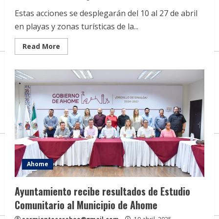
Estas acciones se desplegarán del 10 al 27 de abril
en playas y zonas turísticas de la...
Read
Read More
more
about
Arranca
el
Operativo
Salvavidas
Semana
Santa
2025
de
la
Marina.
Ahome
Ayuntamiento recibe resultados de Estudio
Comunitario al Municipio de Ahome