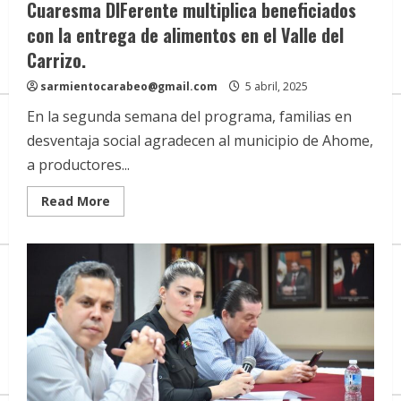
Cuaresma DIFerente multiplica beneficiados
con la entrega de alimentos en el Valle del
Carrizo.
sarmientocarabeo@gmail.com
5 abril, 2025
En la segunda semana del programa, familias en
desventaja social agradecen al municipio de Ahome,
a productores...
Read
Read More
more
about
Cuaresma
DIFerente
multiplica
beneficiados
con
la
entrega
de
alimentos
en
el
Valle
del
Carrizo.