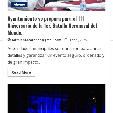
Ahome
Ayuntamiento se prepara para el 111
Aniversario de la 1er. Batalla Aeronaval del
Mundo.
sarmientocarabeo@gmail.com
3 abril, 2025
Autoridades municipales se reunieron para afinar
detalles y garantizar un evento seguro, ordenado y
de gran impacto...
Read
Read More
more
about
Ayuntamiento
se
prepara
para
el
111
Aniversario
de
la