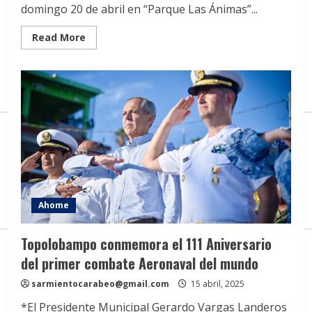
domingo 20 de abril en “Parque Las Ánimas”...
Read
Read More
more
about
Se
rompe
récord
de
inscripción!
Voleibol
Playero
“Tormenta
en
la
Arena
2025”.
Ahome
Topolobampo conmemora el 111 Aniversario
del primer combate Aeronaval del mundo
sarmientocarabeo@gmail.com
15 abril, 2025
*El Presidente Municipal Gerardo Vargas Landeros