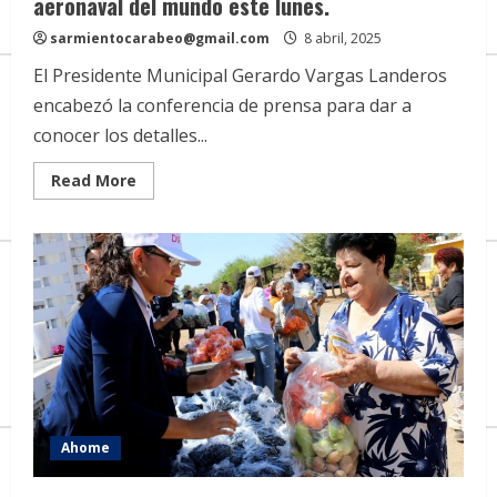
aeronaval del mundo este lunes.
sarmientocarabeo@gmail.com
8 abril, 2025
El Presidente Municipal Gerardo Vargas Landeros
encabezó la conferencia de prensa para dar a
conocer los detalles...
Read
Read More
more
about
Ahome
está
listo
para
revivir
la
Primer
Batalla
aeronaval
del
mundo
este
lunes.
Ahome