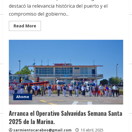
destacó la relevancia histórica del puerto y el
compromiso del gobierno...
Read
Read More
more
about
Topolobampo
conmemora
el
111
Aniversario
del
primer
combate
Aeronaval
del
mundo
Ahome
Arranca el Operativo Salvavidas Semana Santa
2025 de la Marina.
sarmientocarabeo@gmail.com
10 abril, 2025