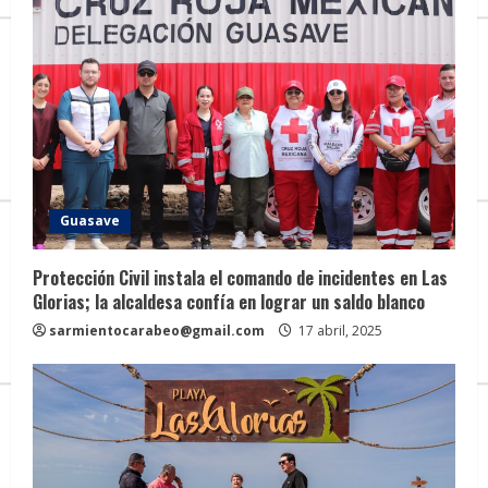
i
n
g
Guasave
Protección Civil instala el comando de incidentes en Las
Glorias; la alcaldesa confía en lograr un saldo blanco
sarmientocarabeo@gmail.com
17 abril, 2025