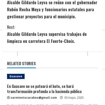
Alcalde Gildardo Leyva se reúne con el gobernador
o
Rubén Rocha Moya y funcionarios estatales para
n
gestionar proyectos para el municipio.
t
Next:
i
Alcalde Gildardo Leyva supervisa trabajos de
limpieza en carretera El Fuerte-Choix.
n
u
e
RELATED STORIES
R
Guasave
e
En Guasave no se pateará el bote, se hará
transformación profunda a la hacienda pública
a
sarmientocarabeo@gmail.com
30 mayo, 2025
d