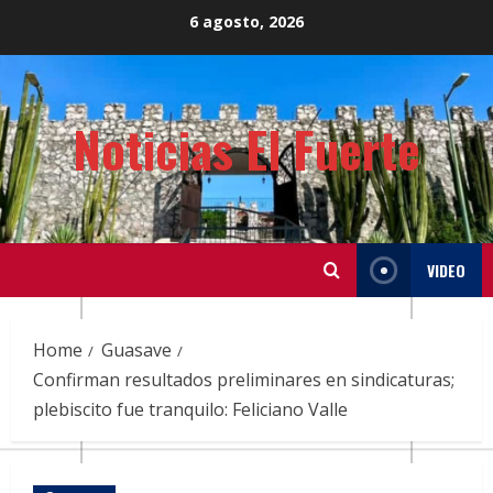
Skip
6 agosto, 2026
to
content
Noticias El Fuerte
VIDEO
Home
Guasave
Confirman resultados preliminares en sindicaturas;
plebiscito fue tranquilo: Feliciano Valle