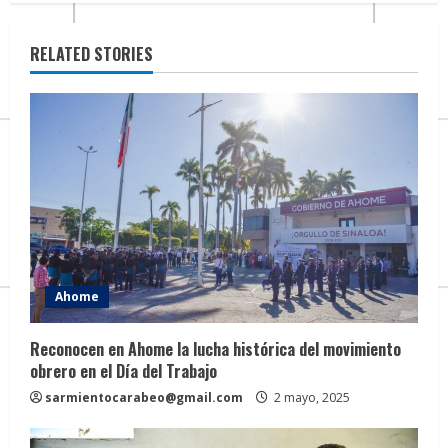
u
e
RELATED STORIES
R
e
a
d
i
Ahome
n
g
Reconocen en Ahome la lucha histórica del movimiento
obrero en el Día del Trabajo
sarmientocarabeo@gmail.com
2 mayo, 2025