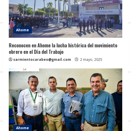
a
d
i
Ahome
n
Reconocen en Ahome la lucha histórica del movimiento
obrero en el Día del Trabajo
g
sarmientocarabeo@gmail.com
2 mayo, 2025
Ahome