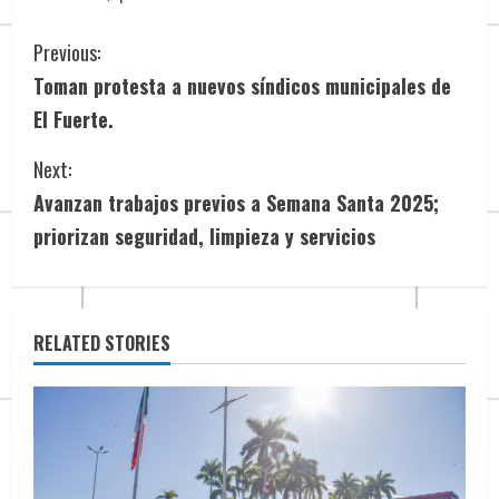
C
Previous:
Toman protesta a nuevos síndicos municipales de
o
El Fuerte.
n
Next:
t
Avanzan trabajos previos a Semana Santa 2025;
i
priorizan seguridad, limpieza y servicios
n
u
RELATED STORIES
e
R
e