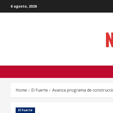
Skip
6 agosto, 2026
to
content
N
Home
El Fuerte
Avanza programa de construcción
El Fuerte