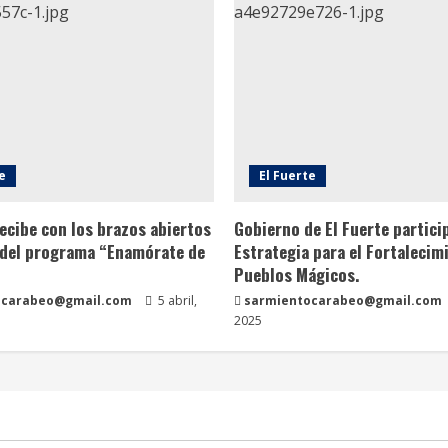
e
El Fuerte
recibe con los brazos abiertos
Gobierno de El Fuerte particip
 del programa “Enamórate de
Estrategia para el Fortalecim
Pueblos Mágicos.
ocarabeo@gmail.com
5 abril,
sarmientocarabeo@gmail.com
2025