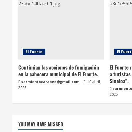
u
e
R
e
El Fuerte
El Fuert
a
Continúan las acciones de fumigación
El Fuerte 
d
en la cabecera municipal de El Fuerte.
a turistas
Sinaloa”.
i
sarmientocarabeo@gmail.com
10 abril,
2025
sarmient
n
2025
g
YOU MAY HAVE MISSED