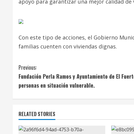
apoyo para garantizar una mejor calidad de 
Con este tipo de acciones, el Gobierno Muni
familias cuenten con viviendas dignas.
C
Previous:
Fundación Perla Ramos y Ayuntamiento de El Fuert
o
personas en situación vulnerable.
n
t
RELATED STORIES
i
n