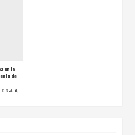
a en la
iento de
3 abril,