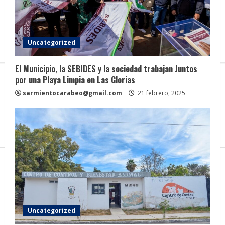
a
d
i
Uncategorized
n
El Municipio, la SEBIDES y la sociedad trabajan Juntos
por una Playa Limpia en Las Glorias
g
sarmientocarabeo@gmail.com
21 febrero, 2025
Uncategorized