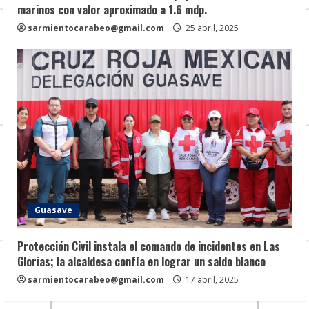
marinos con valor aproximado a 1.6 mdp.
sarmientocarabeo@gmail.com
25 abril, 2025
Guasave
Protección Civil instala el comando de incidentes en Las
Glorias; la alcaldesa confía en lograr un saldo blanco
sarmientocarabeo@gmail.com
17 abril, 2025