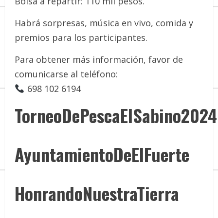
Bolsa a repartir: 110 mil pesos.
Habrá sorpresas, música en vivo, comida y
premios para los participantes.
Para obtener más información, favor de
comunicarse al teléfono:
698 102 6194
TorneoDePescaElSabino2024
AyuntamientoDeElFuerte
HonrandoNuestraTierra