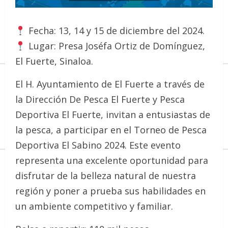
Fecha: 13, 14 y 15 de diciembre del 2024.
Lugar: Presa Joséfa Ortiz de Domínguez,
El Fuerte, Sinaloa.
El H. Ayuntamiento de El Fuerte a través de
la Dirección De Pesca El Fuerte y Pesca
Deportiva El Fuerte, invitan a entusiastas de
la pesca, a participar en el Torneo de Pesca
Deportiva El Sabino 2024. Este evento
representa una excelente oportunidad para
disfrutar de la belleza natural de nuestra
región y poner a prueba sus habilidades en
un ambiente competitivo y familiar.