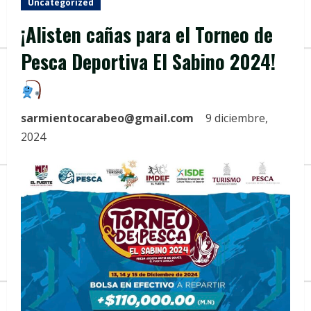
Uncategorized
¡Alisten cañas para el Torneo de
Pesca Deportiva El Sabino 2024!
sarmientocarabeo@gmail.com
9 diciembre,
2024